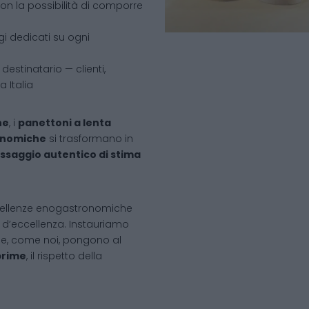
con la possibilità di comporre
 dedicati su ogni
 destinatario — clienti,
a Italia
he
, i
panettoni a lenta
ronomiche
si trasformano in
saggio autentico di stima
ellenze enogastronomiche
e d’eccellenza. Instauriamo
he, come noi, pongono al
prime
, il rispetto della