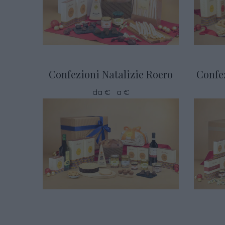
Confezioni Natalizie Roero
Confe
da € a €