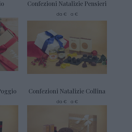
io
Confezioni Natalizie Pensieri
da € a €
Poggio
Confezioni Natalizie Collina
da € a €