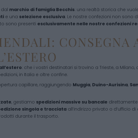
o dal
marchio di famiglia Becchis
: una realtà storica che vuole
ti
e una
selezione esclusiva
. Le nostre confezioni non sono d
sto sono presenti
esclusivamente nelle nostre confezioni r
IENDALI: CONSEGNA A
LL’ESTERO
 all’estero
: che i vostri destinatari si trovino a Trieste, a Milan
edizioni, in Italia e oltre confine.
ertura capillare, raggiungendo
Muggia
,
Duino-Aurisina
,
San
zzate
, gestiamo
spedizioni massive su bancale
direttamente p
edizione singola e tracciata
all’indirizzo privato o d’ufficio 
odotti durante il trasporto.