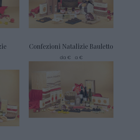
zie
Confezioni Natalizie Bauletto
da € a €