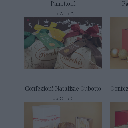
Panettoni
Pa
da € a €
Confezioni Natalizie Cubotto
Confez
da € a €