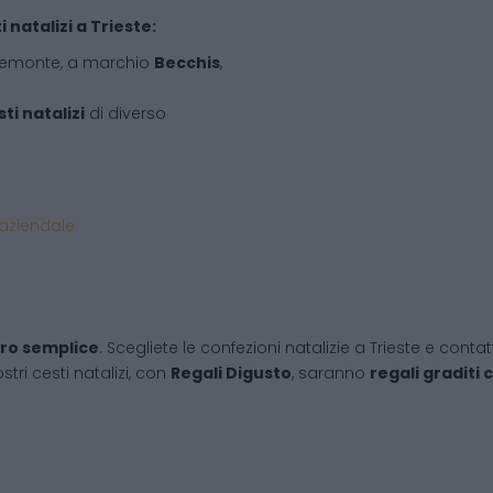
i natalizi a Trieste:
iemonte, a marchio
Becchis
,
ti natalizi
di diverso
 aziendale
ro semplice
. Scegliete le confezioni natalizie a Trieste e con
stri cesti natalizi, con
Regali Digusto
, saranno
regali graditi