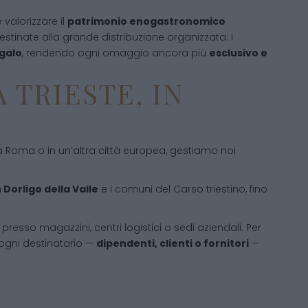
 valorizzare il
patrimonio enogastronomico
estinate alla grande distribuzione organizzata: i
egalo
, rendendo ogni omaggio ancora più
esclusivo e
 TRIESTE, IN
o, a Roma o in un’altra città europea, gestiamo noi
 Dorligo della Valle
e i comuni del Carso triestino, fino
resso magazzini, centri logistici o sedi aziendali. Per
di ogni destinatario —
dipendenti, clienti o fornitori
—