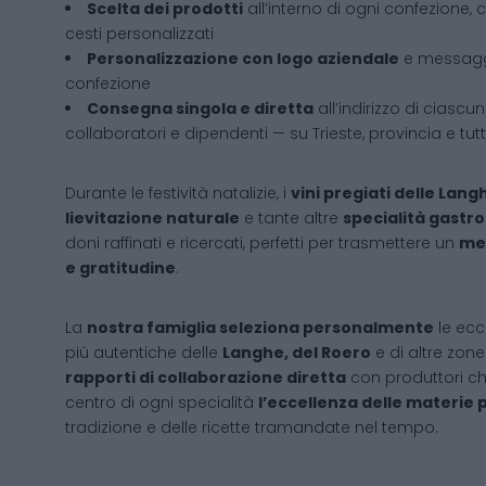
Scelta dei prodotti
all’interno di ogni confezione, 
cesti personalizzati
Personalizzazione con logo aziendale
e messaggi
confezione
Consegna singola e diretta
all’indirizzo di ciascun
collaboratori e dipendenti — su Trieste, provincia e tutt
Durante le festività natalizie, i
vini pregiati delle Lang
lievitazione naturale
e tante altre
specialità gast
doni raffinati e ricercati, perfetti per trasmettere un
mes
e gratitudine
.
La
nostra famiglia seleziona personalmente
le ecc
più autentiche delle
Langhe, del Roero
e di altre zon
rapporti di collaborazione diretta
con produttori c
centro di ogni specialità
l’eccellenza delle materie 
tradizione e delle ricette tramandate nel tempo.