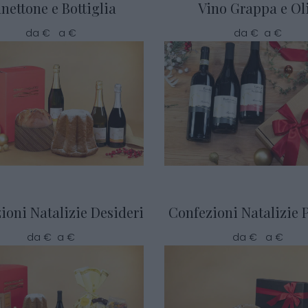
nettone e Bottiglia
Vino Grappa e Ol
da € a €
da € a €
ioni Natalizie Desideri
Confezioni Natalizie 
da € a €
da € a €