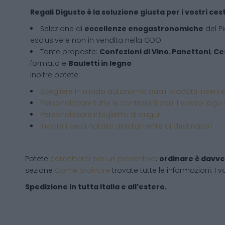
Regali Digusto è la soluzione giusta per i vostri cest
Selezione di
eccellenze enogastronomiche
del P
esclusive e non in vendita nella GDO
Tante proposte:
Confezioni di Vino
,
Panettoni
,
Ces
formato e
Bauletti in legno
Inoltre potete:
Scegliere in modo autonomo quali prodotti inserire
Personalizzare tutte le confezioni con il vostro logo
Personalizzare il biglietto di auguri
Inviare i cesti natalizi direttamente ai destinatari
Potete
contattarci per un preventivo
:
ordinare è davve
sezione
Come ordinare
trovate tutte le informazioni. I vo
Spedizione in tutta Italia e all’estero.