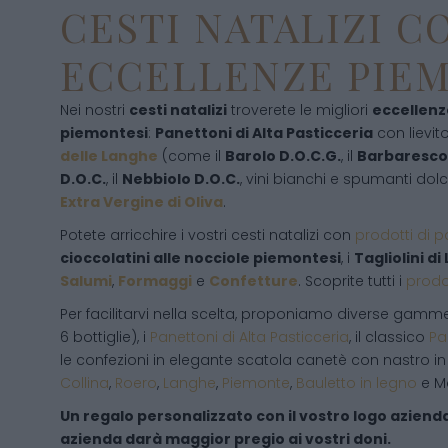
CESTI NATALIZI C
ECCELLENZE PIE
Nei nostri
cesti natalizi
troverete le migliori
eccellen
piemontesi
:
Panettoni di Alta Pasticceria
con lievit
delle Langhe
(come il
Barolo D.O.C.G.
, il
Barbaresco 
D.O.C.
, il
Nebbiolo D.O.C.
, vini bianchi e spumanti dolc
Extra Vergine di Oliva
.
Potete arricchire i vostri cesti natalizi con
prodotti di p
cioccolatini alle nocciole piemontesi
, i
Tagliolini di
Salumi
,
Formaggi
e
Confetture
. Scoprite tutti i
prodot
Per facilitarvi nella scelta, proponiamo diverse gamme
6 bottiglie), i
Panettoni di Alta Pasticceria
, il classico
Pa
le confezioni in elegante scatola canetè con nastro in
Collina
,
Roero
,
Langhe
,
Piemonte
,
Bauletto in legno
e Ma
Un regalo personalizzato con il vostro logo aziendal
azienda darà maggior pregio ai vostri doni.