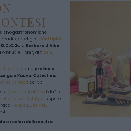
ON
MONTESI
ze enogastronomiche
o madre, prestigiosi
Vini tipici
D.O.C.G.
, la
Barbera d’Alba
i o brut) e il pregiato
Olio
asticceria
come
praline e
 Langa all’uovo
,
Cotechini
,
ti selezionati
per voi.
: le
Confezioni di Vino
(da 1 a
nettone con Bottiglia
, oppure
 raso:
Pensieri
,
Desideri
,
xi.
e e i colori della vostra