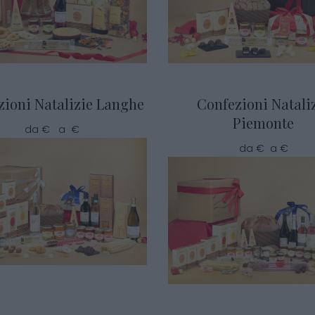
zioni Natalizie Langhe
Confezioni Natali
Piemonte
da € a €
da € a €