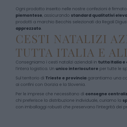
Ogni prodotto inserito nelle nostre confezioni è firmat
piemontese
, assicurando
standard qualitativi eleva
prodotti a marchio Becchis selezionati da Regali Digu
apprezzato
.
CESTI NATALIZI AZ
TUTTA ITALIA E A
Consegniamo i cesti natalizi aziendali in
tutta Italia e
l’intera logistica. Un
unico interlocutore
per tutte le sp
Sul territorio di
Trieste e provincia
garantiamo una cop
ai confini con Gorizia e la Slovenia.
Per le imprese che necessitano di
consegne centrali
chi preferisce la distribuzione individuale, curiamo la
sp
con imballaggi robusti che preservano l’integrità dei pr