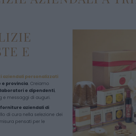
LIZIE
STE E
zi aziendali personalizzati
e e provincia
. Creiamo
ollaboratori e dipendenti
,
ng e messaggi di auguri.
forniture aziendali di
lo di cura nella selezione dei
 misura pensati per le