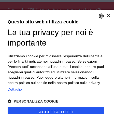
Copyright 2020© Regali Digusto è un marchio di Olio
×
Becchis di Becchis Danilo - Via Sommariva, 31/2/B -
10022 Carmagnola (TO) - PIVA 07980320019
Questo sito web utilizza cookie
Creato da:
etinet.it
La tua privacy per noi è
ENGLISH
ITALIAN
importante
Utilizziamo i cookie per migliorare l'esperienza dell'utente e
per le finalità indicate nei riquadri in basso. Se selezioni
"Accetta tutti" acconsenti all'uso di tutti i cookie, oppure puoi
sceglierei quali ci autorizzi ad utilizzare selezionando i
riquadri in basso. Puoi leggere ulteriori informazioni sulla
nostra politica sui cookie nella nostra politica sulla privacy.
Dettaglio
PERSONALIZZA COOKIE
ACCETTA TUTTI