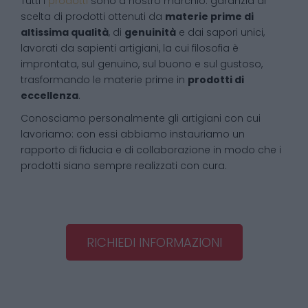
Tutti i
prodotti
sono a nostro marchio: garanzia di
scelta di prodotti ottenuti da
materie prime di
altissima qualità
, di
genuinità
e dai sapori unici,
lavorati da sapienti artigiani, la cui filosofia è
improntata, sul genuino, sul buono e sul gustoso,
trasformando le materie prime in
prodotti di
eccellenza
.
Conosciamo personalmente gli artigiani con cui
lavoriamo: con essi abbiamo instauriamo un
rapporto di fiducia e di collaborazione in modo che i
prodotti siano sempre realizzati con cura.
RICHIEDI INFORMAZIONI