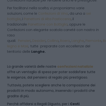
Confezioni natalizie per renderle uniche e prestigiose.
Per facilitarvi nella scelta, vi proponiamo varie
soluzioni, come le
Confezioni di Vino
, da una a
sei
bottiglie
, i
Panettoni di Alta Pasticceria
, il
tradizionale
Panettone con Bottiglia
, oppure le
Confezioni con elegante scatola canetè con nastro in
raso
quali:
Pensieri
,
Desideri
,
Collina
,
Roero
,
Langhe
,
Piemonte
,
B
legno e Maxi
, tutte preparate con eccellenze del
territorio delle
Langhe.
La grande varietà delle nostre
confezioni natalizie
offre un ventaglio di spesa per poter soddisfare tutte
le esigenze, dal pensiero al regalo più prestigioso.
Tuttavia, potete scegliere anche la composizione dei
prodotti in modo autonomo, inserendo i prodotti che
gradite di più.
Perché affidarsi a Regali Digusto, per i
Cesti