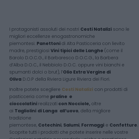
I protagonisti assoluti dei nostri
Cesti Natalizi
sono le
migliori eccellenze enogastronomiche
piemontesi:
Panettoni
di Alta Pasticceria con lievito
madre, prestigiosi
Vini tipici delle Langhe
(come il
Barolo D.O.C.G., il Barbaresco D.O.C.G., la Barbera
d’Alba D.O.C., il Nebbiolo D.O.C. oppure vini bianchi e
spumanti dolci o brut), l’
Olio Extra Vergine di
Oliva
D.O.P della Riviera Ligure Riviera dei Fiori.
Inoltre potete scegliere
Cesti Natalizi
con prodotti di
pasticceria come
praline e
cioccolatini
realizzati
con Nocciole,
oltre
ai
Tagliolini
di Langa
all’uovo
, della migliore
tradizione
piemontese,
Cotechini
,
Salumi
,
Formaggi
e
Confetture
.
Scoprite tutti i prodotti che potete inserire nelle vostre