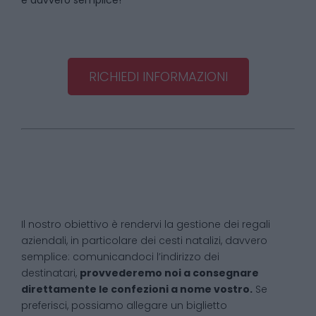
è davvero semplice!
RICHIEDI INFORMAZIONI
Il nostro obiettivo è rendervi la gestione dei regali
aziendali, in particolare dei cesti natalizi, davvero
semplice: comunicandoci l’indirizzo dei
destinatari,
provvederemo noi a consegnare
direttamente le confezioni a nome vostro.
Se
preferisci, possiamo allegare un biglietto