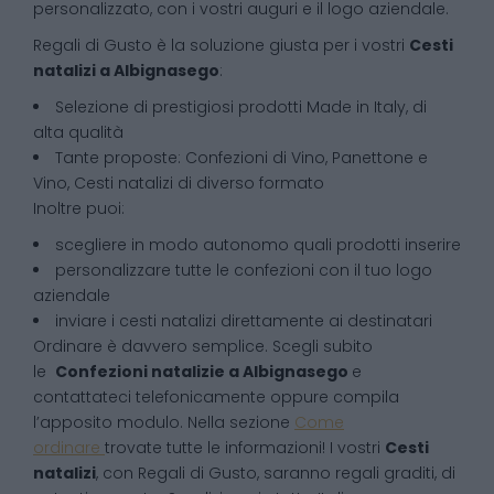
personalizzato, con i vostri auguri e il logo aziendale.
Regali di Gusto è la soluzione giusta per i vostri
Cesti
natalizi
a
Albignasego
:
Selezione di prestigiosi prodotti Made in Italy, di
alta qualità
Tante proposte: Confezioni di Vino, Panettone e
Vino, Cesti natalizi di diverso formato
Inoltre puoi:
scegliere in modo autonomo quali prodotti inserire
personalizzare tutte le confezioni con il tuo logo
aziendale
inviare i cesti natalizi direttamente ai destinatari
Ordinare è davvero semplice. Scegli subito
le
Confezioni natalizie
a
Albignasego
e
contattateci telefonicamente oppure compila
l’apposito modulo. Nella sezione
Come
ordinare
trovate tutte le informazioni! I vostri
Cesti
natalizi
, con Regali di Gusto, saranno regali graditi, di