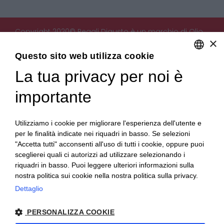
Copyright 2020© Regali Digusto è un marchio di Olio
×
Becchis di Becchis Danilo - Via Sommariva, 31/2/B -
10022 Carmagnola (TO) - PIVA 07980320019
Questo sito web utilizza cookie
Creato da:
etinet.it
La tua privacy per noi è
ENGLISH
ITALIAN
importante
Utilizziamo i cookie per migliorare l'esperienza dell'utente e
per le finalità indicate nei riquadri in basso. Se selezioni
"Accetta tutti" acconsenti all'uso di tutti i cookie, oppure puoi
sceglierei quali ci autorizzi ad utilizzare selezionando i
riquadri in basso. Puoi leggere ulteriori informazioni sulla
nostra politica sui cookie nella nostra politica sulla privacy.
Dettaglio
PERSONALIZZA COOKIE