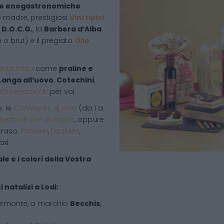
ze enogastronomiche
o madre, prestigiosi
Vini tipici
D.O.C.G.
, la
Barbera d’Alba
i o brut) e il pregiato
Olio
asticceria
come
praline e
 Langa all’uovo
,
Cotechini
,
ti selezionati
per voi.
: le
Confezioni di Vino
(da 1 a
nettone con Bottiglia
, oppure
 raso:
Pensieri
,
Desideri
,
xi.
e e i colori della Vostra
 natalizi a Lodi:
iemonte, a marchio
Becchis
,