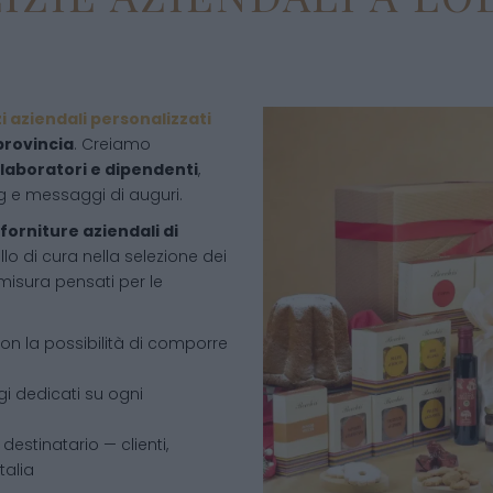
zi aziendali personalizzati
 provincia
. Creiamo
ollaboratori e dipendenti
,
ng e messaggi di auguri.
forniture aziendali di
lo di cura nella selezione dei
 misura pensati per le
con la possibilità di comporre
 dedicati su ogni
 destinatario — clienti,
talia