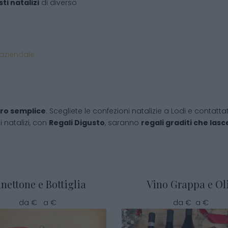
ti natalizi
di diverso
 aziendale
ro semplice
. Scegliete le confezioni natalizie a Lodi e contat
i natalizi, con
Regali Digusto
, saranno
regali graditi che las
nettone e Bottiglia
Vino Grappa e Ol
da € a €
da € a €