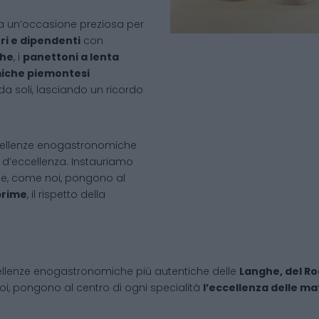
nta un’occasione preziosa per
ori e dipendenti
con
ghe
, i
panettoni a lenta
iche piemontesi
a soli, lasciando un ricordo
ellenze enogastronomiche
e d’eccellenza. Instauriamo
he, come noi, pongono al
prime
, il rispetto della
ellenze enogastronomiche più autentiche delle
Langhe, del R
i, pongono al centro di ogni specialità
l’eccellenza delle ma