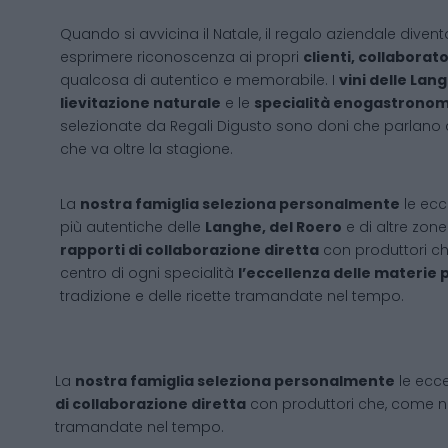
Quando si avvicina il Natale, il regalo aziendale dive
esprimere riconoscenza ai propri
clienti, collaborat
qualcosa di autentico e memorabile. I
vini delle Lan
lievitazione naturale
e le
specialità enogastronom
selezionate da Regali Digusto sono doni che parlano d
che va oltre la stagione.
La
nostra famiglia seleziona personalmente
le ecc
più autentiche delle
Langhe, del Roero
e di altre zon
rapporti di collaborazione diretta
con produttori c
centro di ogni specialità
l’eccellenza delle materie 
tradizione e delle ricette tramandate nel tempo.
La
nostra famiglia seleziona personalmente
le ecc
di collaborazione diretta
con produttori che, come no
tramandate nel tempo.