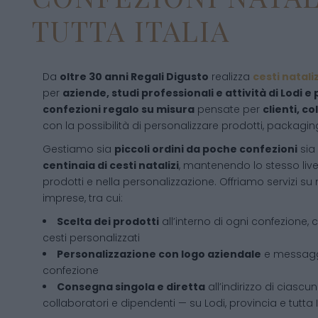
TUTTA ITALIA
Da
oltre 30 anni Regali Digusto
realizza
cesti natali
per
aziende, studi professionali e attività di Lodi e
confezioni regalo su misura
pensate per
clienti, c
con la possibilità di personalizzare prodotti, packagi
Gestiamo sia
piccoli ordini da poche confezioni
sia
centinaia di cesti natalizi
, mantenendo lo stesso livel
prodotti e nella personalizzazione. Offriamo servizi su
imprese, tra cui:
Scelta dei prodotti
all’interno di ogni confezione, 
cesti personalizzati
Personalizzazione con logo aziendale
e messaggi
confezione
Consegna singola e diretta
all’indirizzo di ciascun
collaboratori e dipendenti — su Lodi, provincia e tutta I