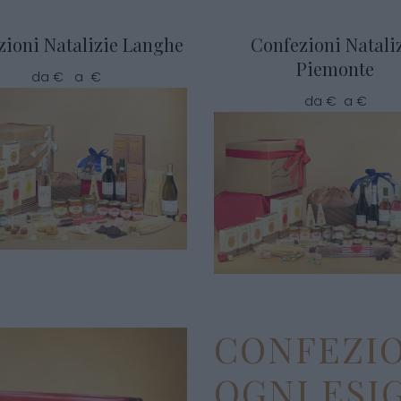
zioni Natalizie Langhe
Confezioni Natali
Piemonte
da € a €
da € a €
CONFEZIO
OGNI ESI