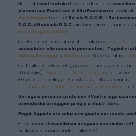
Nei nostri
cesti natalizi
troverete le migliori
eccellen
piemontesi
:
Panettoni di Alta Pasticceria
con lievit
delle Langhe
(come il
Barolo D.O.C.G.
, il
Barbaresco 
D.O.C.
, il
Nebbiolo D.O.C.
, vini bianchi e spumanti dolc
Extra Vergine di Oliva
.
Potete arricchire i vostri cesti natalizi con
prodotti di p
cioccolatini alle nocciole piemontesi
, i
Tagliolini di
Salumi
,
Formaggi
e
Confetture
. Scoprite tutti i
prodot
Per facilitarvi nella scelta, proponiamo diverse gamme
6 bottiglie), i
Panettoni di Alta Pasticceria
, il classico
Pa
le confezioni in elegante scatola canetè con nastro in
Collina
,
Roero
,
Langhe
,
Piemonte
,
Bauletto in legno
e Ma
Un regalo personalizzato con il Vostro logo aziendal
azienda darà maggior pregio ai Vostri doni.
Regali Digusto è la soluzione giusta per i vostri cesti
Selezione di
eccellenze enogastronomiche
del P
esclusive e non in vendita nella GDO