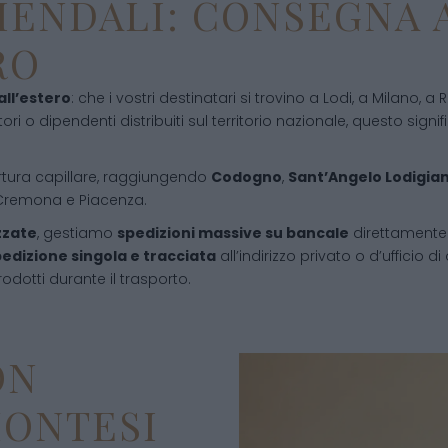
ZIENDALI: CONSEGNA A
RO
 all’estero
: che i vostri destinatari si trovino a Lodi, a Milano, 
ori o dipendenti distribuiti sul territorio nazionale, questo signi
ura capillare, raggiungendo
Codogno
,
Sant’Angelo Lodigia
, Cremona e Piacenza.
zzate
, gestiamo
spedizioni massive su bancale
direttamente p
edizione singola e tracciata
all’indirizzo privato o d’ufficio 
odotti durante il trasporto.
ON
MONTESI