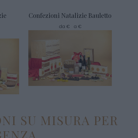
zie
Confezioni Natalizie Bauletto
da € a €
NI SU MISURA PER
GENZA