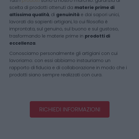
Tutti i
prodotti
sono a nostro marchio: garanzia di
scelta di prodotti ottenuti da
materie prime di
altissima qualità
, di
genuinità
e dai sapori unici,
lavorati da sapienti artigiani, la cui filosofia è
improntata, sul genuino, sul buono e sul gustoso,
trasformando le materie prime in
prodotti di
eccellenza
.
Conosciamo personalmente gli artigiani con cui
lavoriamo: con essi abbiamo instauriamo un
rapporto di fiducia e di collaborazione in modo che i
prodotti siano sempre realizzati con cura.
RICHIEDI INFORMAZIONI