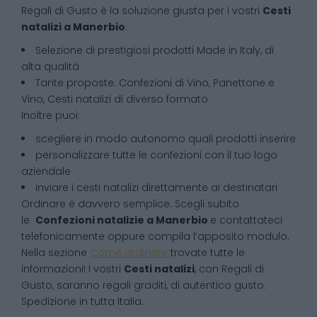
Regali di Gusto è la soluzione giusta per i vostri
Cesti
natalizi
a
Manerbio
:
Selezione di prestigiosi prodotti Made in Italy, di
alta qualità
Tante proposte: Confezioni di Vino, Panettone e
Vino, Cesti natalizi di diverso formato
Inoltre puoi:
scegliere in modo autonomo quali prodotti inserire
personalizzare tutte le confezioni con il tuo logo
aziendale
inviare i cesti natalizi direttamente ai destinatari
Ordinare è davvero semplice. Scegli subito
le
Confezioni natalizie
a
Manerbio
e contattateci
telefonicamente oppure compila l’apposito modulo.
Nella sezione
Come ordinare
trovate tutte le
informazioni! I vostri
Cesti natalizi
, con Regali di
Gusto, saranno regali graditi, di autentico gusto.
Spedizione in tutta Italia.