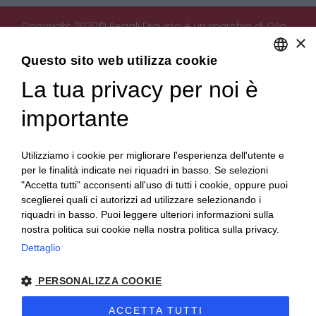
Copyright 2020© Regali Digusto è un marchio di Olio
×
Becchis di Becchis Danilo - Via Sommariva, 31/2/B -
10022 Carmagnola (TO) - PIVA 07980320019
Questo sito web utilizza cookie
Creato da:
etinet.it
La tua privacy per noi è
ENGLISH
ITALIAN
importante
Utilizziamo i cookie per migliorare l'esperienza dell'utente e
per le finalità indicate nei riquadri in basso. Se selezioni
"Accetta tutti" acconsenti all'uso di tutti i cookie, oppure puoi
sceglierei quali ci autorizzi ad utilizzare selezionando i
riquadri in basso. Puoi leggere ulteriori informazioni sulla
nostra politica sui cookie nella nostra politica sulla privacy.
Dettaglio
PERSONALIZZA COOKIE
ACCETTA TUTTI