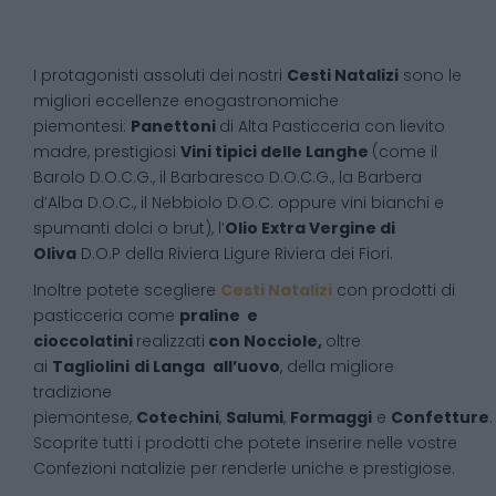
I protagonisti assoluti dei nostri
Cesti Natalizi
sono le
migliori eccellenze enogastronomiche
piemontesi:
Panettoni
di Alta Pasticceria con lievito
madre, prestigiosi
Vini tipici delle Langhe
(come il
Barolo D.O.C.G., il Barbaresco D.O.C.G., la Barbera
d’Alba D.O.C., il Nebbiolo D.O.C. oppure vini bianchi e
spumanti dolci o brut), l’
Olio Extra Vergine di
Oliva
D.O.P della Riviera Ligure Riviera dei Fiori.
Inoltre potete scegliere
Cesti Natalizi
con prodotti di
pasticceria come
praline e
cioccolatini
realizzati
con Nocciole,
oltre
ai
Tagliolini
di Langa
all’uovo
, della migliore
tradizione
piemontese,
Cotechini
,
Salumi
,
Formaggi
e
Confetture
.
Scoprite tutti i prodotti che potete inserire nelle vostre
Confezioni natalizie per renderle uniche e prestigiose.