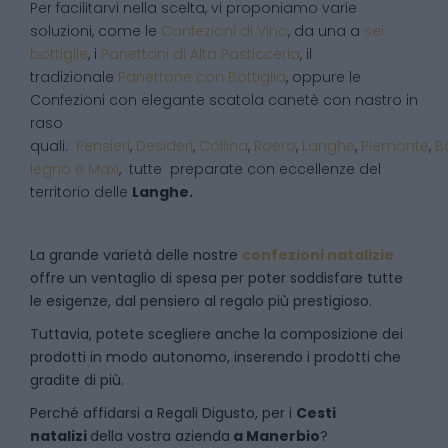
Per facilitarvi nella scelta, vi proponiamo varie
soluzioni, come le
Confezioni di Vino
, da una a
sei
bottiglie
, i
Panettoni di Alta Pasticceria
, il
tradizionale
Panettone con Bottiglia
, oppure le
Confezioni con elegante scatola canetè con nastro in
raso
quali:
Pensieri
,
Desideri
,
Collina
,
Roero
,
Langhe
,
Piemonte
,
B
legno e Maxi
, tutte preparate con eccellenze del
territorio delle
Langhe.
La grande varietà delle nostre
confezioni natalizie
offre un ventaglio di spesa per poter soddisfare tutte
le esigenze, dal pensiero al regalo più prestigioso.
Tuttavia, potete scegliere anche la composizione dei
prodotti in modo autonomo, inserendo i prodotti che
gradite di più.
Perché affidarsi a Regali Digusto, per i
Cesti
natalizi
della vostra azienda
a
Manerbio
?