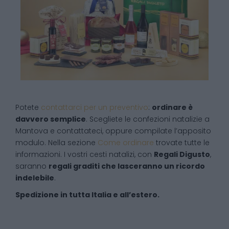
Potete
contattarci per un preventivo
:
ordinare è
davvero semplice
. Scegliete le confezioni natalizie a
Mantova e contattateci, oppure compilate l’apposito
modulo. Nella sezione
Come ordinare
trovate tutte le
informazioni. I vostri cesti natalizi, con
Regali Digusto
,
saranno
regali graditi che lasceranno un ricordo
indelebile
.
Spedizione in tutta Italia e all’estero.