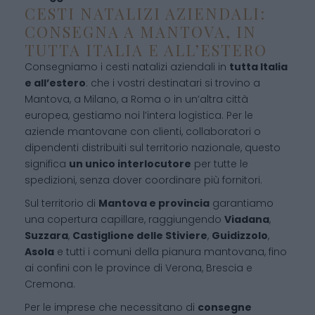
CESTI NATALIZI AZIENDALI:
CONSEGNA A MANTOVA, IN
TUTTA ITALIA E ALL’ESTERO
Consegniamo i cesti natalizi aziendali in
tutta Italia
e all’estero
: che i vostri destinatari si trovino a
Mantova, a Milano, a Roma o in un’altra città
europea, gestiamo noi l’intera logistica. Per le
aziende mantovane con clienti, collaboratori o
dipendenti distribuiti sul territorio nazionale, questo
significa
un unico interlocutore
per tutte le
spedizioni, senza dover coordinare più fornitori.
Sul territorio di
Mantova e provincia
garantiamo
una copertura capillare, raggiungendo
Viadana
,
Suzzara
,
Castiglione delle Stiviere
,
Guidizzolo
,
Asola
e tutti i comuni della pianura mantovana, fino
ai confini con le province di Verona, Brescia e
Cremona.
Per le imprese che necessitano di
consegne