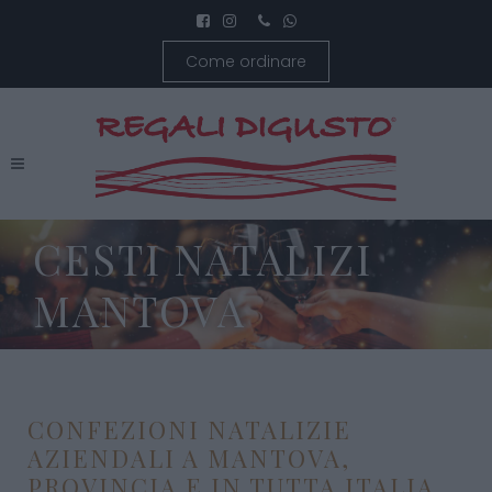
Come ordinare
CESTI NATALIZI
MANTOVA
CONFEZIONI NATALIZIE
AZIENDALI A MANTOVA,
PROVINCIA E IN TUTTA ITALIA