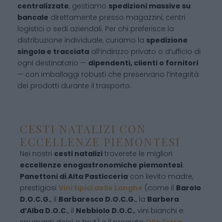
centralizzate
, gestiamo
spedizioni massive su
bancale
direttamente presso magazzini, centri
logistici o sedi aziendali. Per chi preferisce la
distribuzione individuale, curiamo la
spedizione
singola e tracciata
all’indirizzo privato o d’ufficio di
ogni destinatario —
dipendenti, clienti o fornitori
— con imballaggi robusti che preservano l’integrità
dei prodotti durante il trasporto.
CESTI NATALIZI CON
ECCELLENZE PIEMONTESI
Nei nostri
cesti natalizi
troverete le migliori
eccellenze enogastronomiche piemontesi
:
Panettoni di Alta Pasticceria
con lievito madre,
prestigiosi
Vini tipici delle Langhe
(come il
Barolo
D.O.C.G.
, il
Barbaresco D.O.C.G.
, la
Barbera
d’Alba D.O.C.
, il
Nebbiolo D.O.C.
, vini bianchi e
spumanti dolci o brut) e il pregiato
Olio Extra