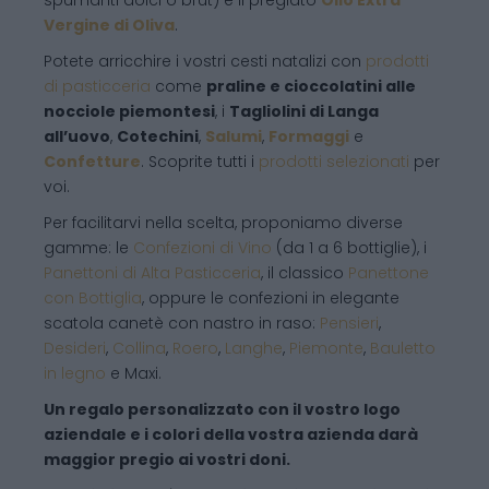
Vergine di Oliva
.
Potete arricchire i vostri cesti natalizi con
prodotti
di pasticceria
come
praline e cioccolatini alle
nocciole piemontesi
, i
Tagliolini di Langa
all’uovo
,
Cotechini
,
Salumi
,
Formaggi
e
Confetture
. Scoprite tutti i
prodotti selezionati
per
voi.
Per facilitarvi nella scelta, proponiamo diverse
gamme: le
Confezioni di Vino
(da 1 a 6 bottiglie), i
Panettoni di Alta Pasticceria
, il classico
Panettone
con Bottiglia
, oppure le confezioni in elegante
scatola canetè con nastro in raso:
Pensieri
,
Desideri
,
Collina
,
Roero
,
Langhe
,
Piemonte
,
Bauletto
in legno
e Maxi.
Un regalo personalizzato con il vostro logo
aziendale e i colori della vostra azienda darà
maggior pregio ai vostri doni.