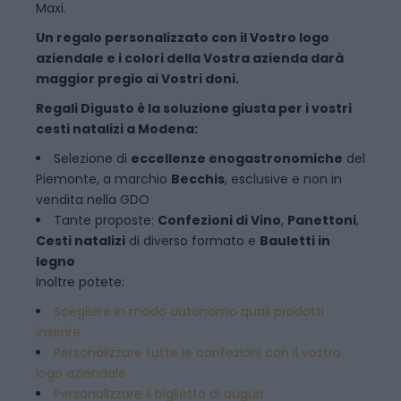
Maxi.
Un regalo personalizzato con il Vostro logo
aziendale e i colori della Vostra azienda darà
maggior pregio ai Vostri doni.
Regali Digusto è la soluzione giusta per i vostri
cesti natalizi a Modena:
Selezione di
eccellenze enogastronomiche
del
Piemonte, a marchio
Becchis
, esclusive e non in
vendita nella GDO
Tante proposte:
Confezioni di Vino
,
Panettoni
,
Cesti natalizi
di diverso formato e
Bauletti in
legno
Inoltre potete:
Scegliere in modo autonomo quali prodotti
inserire
Personalizzare tutte le confezioni con il vostro
logo aziendale
Personalizzare il biglietto di auguri