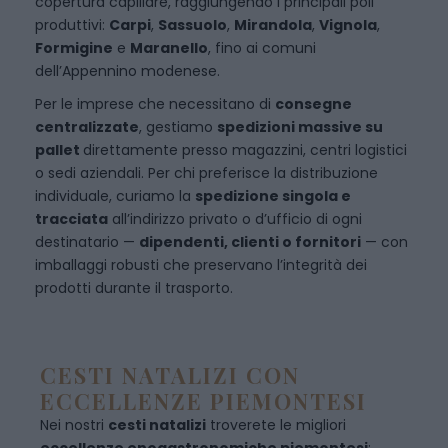
copertura capillare, raggiungendo i principali poli
produttivi:
Carpi
,
Sassuolo
,
Mirandola
,
Vignola
,
Formigine
e
Maranello
, fino ai comuni
dell’Appennino modenese.
Per le imprese che necessitano di
consegne
centralizzate
, gestiamo
spedizioni massive su
pallet
direttamente presso magazzini, centri logistici
o sedi aziendali. Per chi preferisce la distribuzione
individuale, curiamo la
spedizione singola e
tracciata
all’indirizzo privato o d’ufficio di ogni
destinatario —
dipendenti, clienti o fornitori
— con
imballaggi robusti che preservano l’integrità dei
prodotti durante il trasporto.
CESTI NATALIZI CON
ECCELLENZE PIEMONTESI
Nei nostri
cesti natalizi
troverete le migliori
eccellenze enogastronomiche piemontesi
: