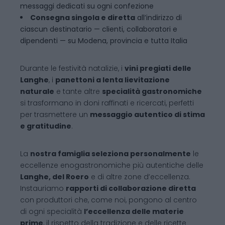
messaggi dedicati su ogni confezione
Consegna singola e diretta
all’indirizzo di
ciascun destinatario — clienti, collaboratori e
dipendenti — su Modena, provincia e tutta Italia
Durante le festività natalizie, i
vini pregiati delle
Langhe
, i
panettoni a lenta lievitazione
naturale
e tante altre
specialità gastronomiche
si trasformano in doni raffinati e ricercati, perfetti
per trasmettere un
messaggio autentico di stima
e gratitudine
.
La
nostra famiglia seleziona personalmente
le
eccellenze enogastronomiche più autentiche delle
Langhe, del Roero
e di altre zone d’eccellenza.
Instauriamo
rapporti di collaborazione diretta
con produttori che, come noi, pongono al centro
di ogni specialità
l’eccellenza delle materie
prime
, il rispetto della tradizione e delle ricette