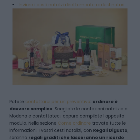
Inviare i cesti natalizi direttamente ai destinatari
Potete
contattarci per un preventivo
:
ordinare è
davvero semplice
. Scegliete le confezioni natalizie a
Modena e contattateci, oppure compilate l’apposito
modulo. Nella sezione
Come ordinare
trovate tutte le
informazioni. I vostri cesti natalizi, con
Regali Digusto
,
saranno
regali graditi che lasceranno un ricordo