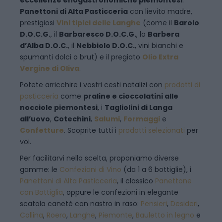
Panettoni di Alta Pasticceria
con lievito madre,
prestigiosi
Vini tipici delle Langhe
(come il
Barolo
D.O.C.G.
, il
Barbaresco D.O.C.G.
, la
Barbera
d’Alba D.O.C.
, il
Nebbiolo D.O.C.
, vini bianchi e
spumanti dolci o brut) e il pregiato
Olio Extra
Vergine di Oliva
.
Potete arricchire i vostri cesti natalizi con
prodotti di
pasticceria
come
praline e cioccolatini alle
nocciole piemontesi
, i
Tagliolini di Langa
all’uovo
,
Cotechini
,
Salumi
,
Formaggi
e
Confetture
. Scoprite tutti i
prodotti selezionati
per
voi.
Per facilitarvi nella scelta, proponiamo diverse
gamme: le
Confezioni di Vino
(da 1 a 6 bottiglie), i
Panettoni di Alta Pasticceria
, il classico
Panettone
con Bottiglia
, oppure le confezioni in elegante
scatola canetè con nastro in raso:
Pensieri
,
Desideri
,
Collina
,
Roero
,
Langhe
,
Piemonte
,
Bauletto in legno
e