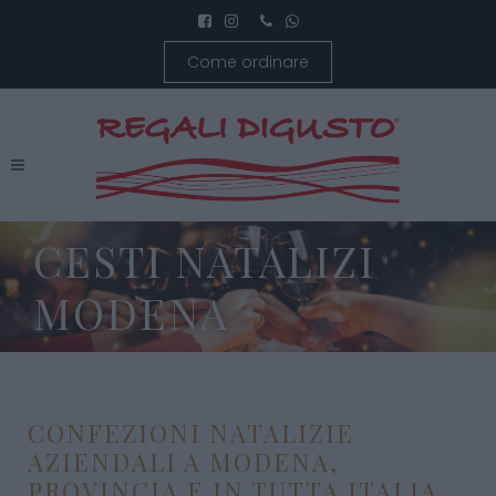
Come ordinare
CESTI NATALIZI
MODENA
CONFEZIONI NATALIZIE
AZIENDALI A MODENA,
PROVINCIA E IN TUTTA ITALIA