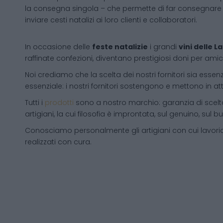
la consegna singola – che permette di far consegnare 
inviare cesti natalizi ai loro clienti e collaboratori.
In occasione delle
feste natalizie
i grandi
vini delle 
raffinate confezioni, diventano prestigiosi doni per amici
Noi crediamo che la scelta dei nostri fornitori sia essenz
essenziale: i nostri fornitori sostengono e mettono in a
Tutti i
prodotti
sono a nostro marchio: garanzia di scelta
artigiani, la cui filosofia è improntata, sul genuino, su
Conosciamo personalmente gli artigiani con cui lavori
realizzati con cura.