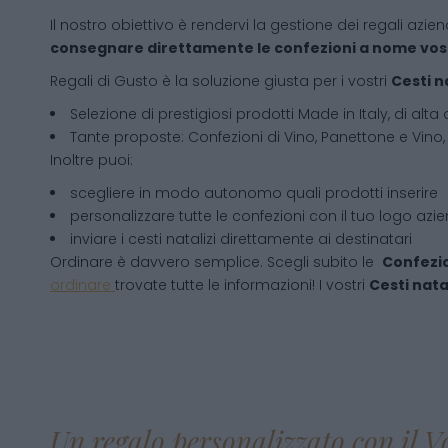
Il nostro obiettivo è rendervi la gestione dei regali azien
consegnare direttamente le confezioni a nome vos
Regali di Gusto è la soluzione giusta per i vostri
Cesti n
Selezione di prestigiosi prodotti Made in Italy, di alta 
Tante proposte: Confezioni di Vino, Panettone e Vino, 
Inoltre puoi:
scegliere in modo autonomo quali prodotti inserire
personalizzare tutte le confezioni con il tuo logo azi
inviare i cesti natalizi direttamente ai destinatari
Ordinare è davvero semplice. Scegli subito le
Confezio
ordinare
trovate tutte le informazioni! I vostri
Cesti natal
Un regalo personalizzato con il V