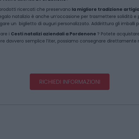
rodotti ricercati che preservano
la migliore tradizione artigi
egalo natalizio è anche un’occasione per trasmettere solidità e per 
are un biglietto di auguri personalizzato. Addirittura gli imballi
tare i
Cesti natalizi aziendali
a
Pordenone
? Potete acquistar
re davvero semplice l’iter, possiamo consegnare direttamente noi 
RICHIEDI INFORMAZIONI