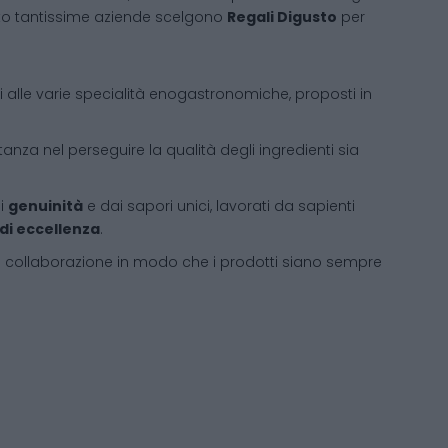
sto tantissime aziende scelgono
Regali Digusto
per
ati alle varie specialità enogastronomiche, proposti in
tanza nel perseguire la qualità degli ingredienti sia
di
genuinità
e dai sapori unici, lavorati da sapienti
 di eccellenza
.
i collaborazione in modo che i prodotti siano sempre