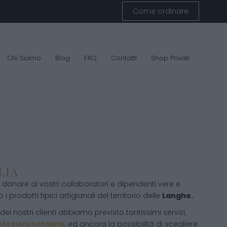
Come ordinare
Chi Siamo
Blog
FAQ
Contatti
Shop Privati
LIA
donare ai vostri collaboratori e dipendenti vere e
 i prodotti tipici artigianali del territorio delle
Langhe.
ei nostri clienti abbiamo previsto tantissimi servizi,
fezioni natalizie
, ed ancora la possibilità di scegliere