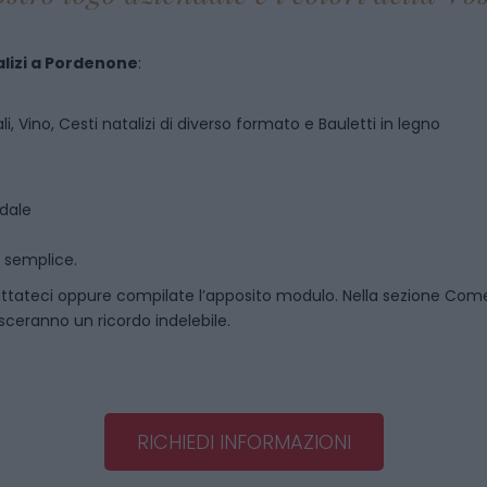
lizi
a
Pordenone
:
i, Vino, Cesti natalizi di diverso formato e Bauletti in legno
ndale
o semplice.
ttateci oppure compilate l’apposito modulo. Nella sezione
Come
asceranno un ricordo indelebile.
RICHIEDI INFORMAZIONI