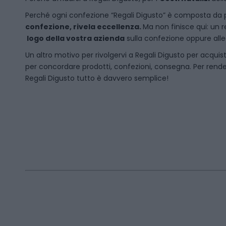
P
erché ogni confezione “Regali Digusto” è composta da p
confezione, rivela eccellenza.
Ma non finisce qui: un r
logo della vostra azienda
sulla confezione oppure alleg
Un altro motivo per rivolgervi a Regali Digusto per acquis
per concordare prodotti, confezioni, consegna. Per rende
Regali Digusto tutto è davvero semplice!