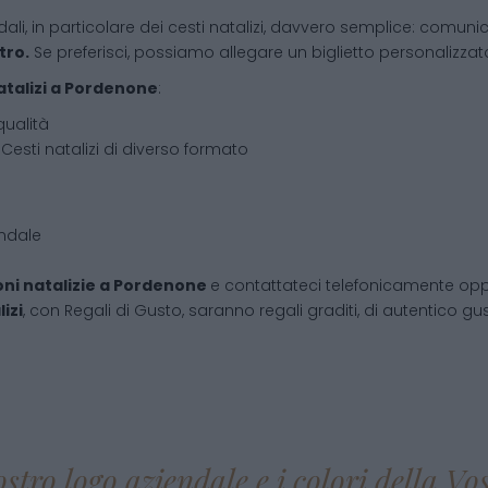
dali, in particolare dei cesti natalizi, davvero semplice: comunic
tro.
Se preferisci, possiamo allegare un biglietto personalizzato,
atalizi
a
Pordenone
:
qualità
Cesti natalizi di diverso formato
endale
ni natalizie
a
Pordenone
e contattateci telefonicamente op
izi
, con Regali di Gusto, saranno regali graditi, di autentico gust
ostro logo aziendale e i colori della V