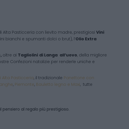
i Alta Pasticceria con lievito madre, prestigiosi
Vini
ni bianchi e spumanti dolci o brut), l’
Olio Extra
e,
oltre ai
Tagliolini
di Langa
all’uovo
, della migliore
 vostre Confezioni natalizie per renderle uniche e
i Alta Pasticceria
, il tradizionale
Panettone con
Langhe
,
Piemonte
,
Bauletto legno e Maxi
, tutte
 pensiero al regalo più prestigioso.