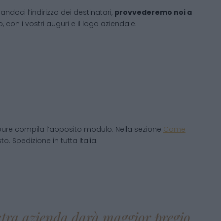
andoci l’indirizzo dei destinatari,
provvederemo noi a
 con i vostri auguri e il logo aziendale.
pure compila l’apposito modulo. Nella sezione
Come
o. Spedizione in tutta Italia.
ostra azienda darà maggior pregio