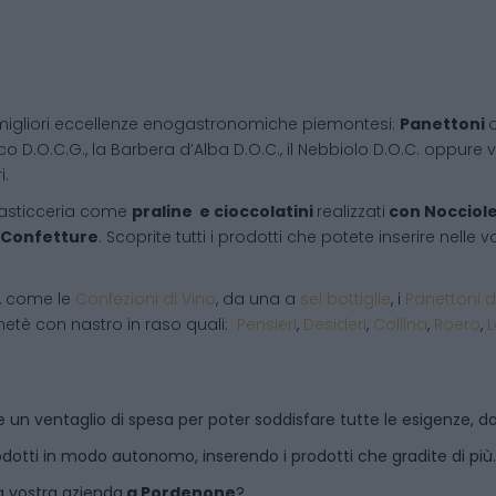
migliori eccellenze enogastronomiche piemontesi:
Panettoni
d
co D.O.C.G., la Barbera d’Alba D.O.C., il Nebbiolo D.O.C. oppure vi
i.
pasticceria come
praline e cioccolatini
realizzati
con Nocciol
Confetture
. Scoprite tutti i prodotti che potete inserire nelle
i, come le
Confezioni di Vino
, da una a
sei bottiglie
, i
Panettoni d
netè con nastro in raso quali:
Pensieri
,
Desideri
,
Collina
,
Roero
,
 un ventaglio di spesa per poter soddisfare tutte le esigenze, dal
dotti in modo autonomo, inserendo i prodotti che gradite di più.
a vostra azienda
a
Pordenone
?