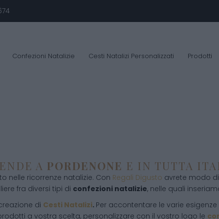
674
Confezioni Natalizie
Cesti Natalizi Personalizzati
Prodotti
IENDE A
PORDENONE
E IN TUTTA ITA
 nelle ricorrenze natalizie. Con
Regali Digusto
avrete modo di 
ere fra diversi tipi di
confezioni natalizie
, nelle quali inseriamo
 creazione di
Cesti Natalizi
.
Per accontentare le varie esigenze d
rodotti a vostra scelta, personalizzare con il vostro logo le
con