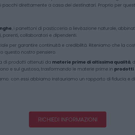
i pacchi direttamente a casa dei destinatari. Proprio per que
Langhe
, i panettoni di pasticceria a lievitazione naturale, abbin
, parenti, collaboratori e dipendenti.
iale per garantire continuità e credibilità. Riteniamo che la cos
tto questo nostro pensiero.
 di prodotti ottenuti da
materie prime di altissima qualità
, 
l buono e sul gustoso, trasformando le materie prime in
prodotti
amo: con essi abbiamo instauriamo un rapporto di fiducia e d
RICHIEDI INFORMAZIONI