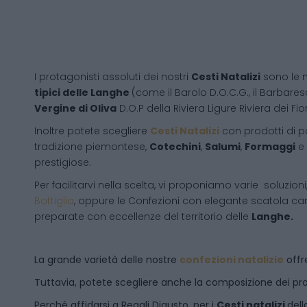
I protagonisti assoluti dei nostri
Cesti Natalizi
sono le 
tipici delle Langhe
(come il Barolo D.O.C.G., il Barbares
Vergine di Oliva
D.O.P della Riviera Ligure Riviera dei Fior
Inoltre potete scegliere
Cesti Natalizi
con prodotti di 
tradizione piemontese,
Cotechini
,
Salumi
,
Formaggi
e
prestigiose.
Per facilitarvi nella scelta, vi proponiamo varie soluzion
Bottiglia
, oppure le Confezioni con elegante scatola ca
preparate con eccellenze del territorio delle
Langhe.
La grande varietà delle nostre
confezioni natalizie
offre
Tuttavia, potete scegliere anche la composizione dei pro
Perché affidarsi a Regali Digusto, per i
Cesti natalizi
dell