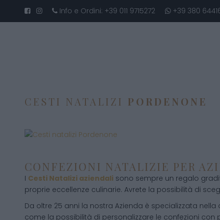
Info e Ordini:
+39 011 9715272
+39 380 6441
CESTI NATALIZI
PORDENONE
CONFEZIONI NATALIZIE PER AZ
I
Cesti Natalizi aziendali
sono sempre un regalo gradito
proprie eccellenze culinarie. Avrete la possibilità di scegli
Da oltre 25 anni la nostra Azienda è specializzata nella
come la possibilità di personalizzare le confezioni con p