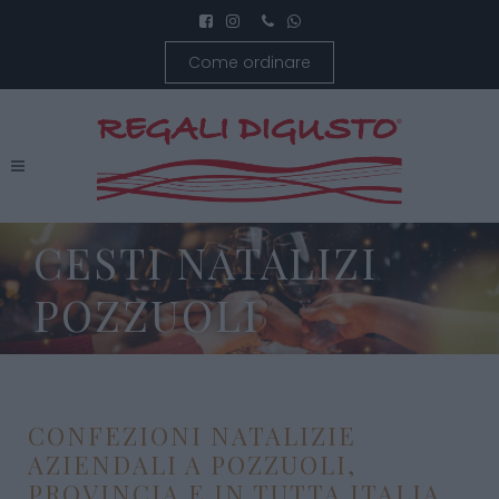
Come ordinare
CESTI NATALIZI
POZZUOLI
CONFEZIONI NATALIZIE
AZIENDALI A POZZUOLI,
PROVINCIA E IN TUTTA ITALIA