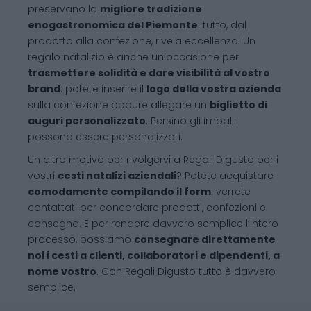
preservano la
migliore tradizione
enogastronomica del Piemonte
: tutto, dal
prodotto alla confezione, rivela eccellenza. Un
regalo natalizio è anche un’occasione per
trasmettere solidità e dare visibilità al vostro
brand
: potete inserire il
logo della vostra azienda
sulla confezione oppure allegare un
biglietto di
auguri personalizzato
. Persino gli imballi
possono essere personalizzati.
Un altro motivo per rivolgervi a Regali Digusto per i
vostri
cesti natalizi aziendali
? Potete acquistare
comodamente compilando il form
: verrete
contattati per concordare prodotti, confezioni e
consegna. E per rendere davvero semplice l’intero
processo, possiamo
consegnare direttamente
noi i cesti a clienti, collaboratori e dipendenti, a
nome vostro
. Con Regali Digusto tutto è davvero
semplice.