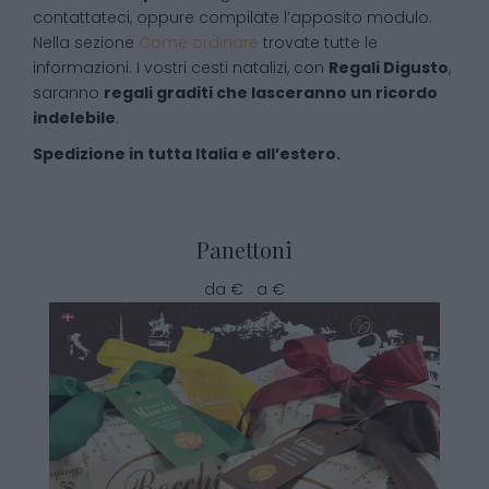
contattateci, oppure compilate l’apposito modulo.
Nella sezione
Come ordinare
trovate tutte le
informazioni. I vostri cesti natalizi, con
Regali Digusto
,
saranno
regali graditi che lasceranno un ricordo
indelebile
.
Spedizione in tutta Italia e all’estero.
Panettoni
da € a €