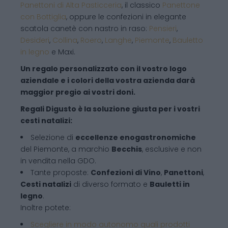
Panettoni di Alta Pasticceria
, il classico
Panettone
con Bottiglia
, oppure le confezioni in elegante
scatola canetè con nastro in raso:
Pensieri
,
Desideri
,
Collina
,
Roero
,
Langhe
,
Piemonte
,
Bauletto
in legno
e Maxi.
Un regalo personalizzato con il vostro logo
aziendale e i colori della vostra azienda darà
maggior pregio ai vostri doni.
Regali Digusto è la soluzione giusta per i vostri
cesti natalizi:
Selezione di
eccellenze enogastronomiche
del Piemonte, a marchio
Becchis
, esclusive e non
in vendita nella GDO.
Tante proposte:
Confezioni di Vino
,
Panettoni
,
Cesti natalizi
di diverso formato e
Bauletti in
legno
.
Inoltre potete:
Scegliere in modo autonomo quali prodotti