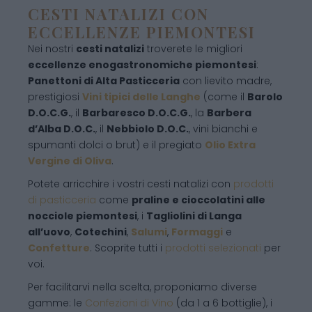
CESTI NATALIZI CON
ECCELLENZE PIEMONTESI
Nei nostri
cesti natalizi
troverete le migliori
eccellenze enogastronomiche piemontesi
:
Panettoni di Alta Pasticceria
con lievito madre,
prestigiosi
Vini tipici delle Langhe
(come il
Barolo
D.O.C.G.
, il
Barbaresco D.O.C.G.
, la
Barbera
d’Alba D.O.C.
, il
Nebbiolo D.O.C.
, vini bianchi e
spumanti dolci o brut) e il pregiato
Olio Extra
Vergine di Oliva
.
Potete arricchire i vostri cesti natalizi con
prodotti
di pasticceria
come
praline e cioccolatini alle
nocciole piemontesi
, i
Tagliolini di Langa
all’uovo
,
Cotechini
,
Salumi
,
Formaggi
e
Confetture
. Scoprite tutti i
prodotti selezionati
per
voi.
Per facilitarvi nella scelta, proponiamo diverse
gamme: le
Confezioni di Vino
(da 1 a 6 bottiglie), i