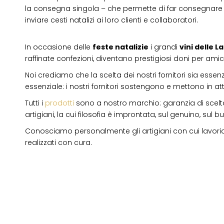
la consegna singola – che permette di far consegnare 
inviare cesti natalizi ai loro clienti e collaboratori.
In occasione delle
feste natalizie
i grandi
vini delle 
raffinate confezioni, diventano prestigiosi doni per amici
Noi crediamo che la scelta dei nostri fornitori sia essenz
essenziale: i nostri fornitori sostengono e mettono in a
Tutti i
prodotti
sono a nostro marchio: garanzia di scelta
artigiani, la cui filosofia è improntata, sul genuino, su
Conosciamo personalmente gli artigiani con cui lavori
realizzati con cura.