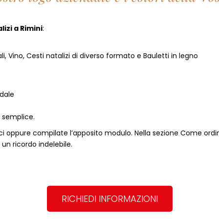
lizi
a
Rimini
:
i, Vino, Cesti natalizi di diverso formato e Bauletti in legno
ndale
o semplice.
ci oppure compilate l’apposito modulo. Nella sezione
Come ordi
un ricordo indelebile.
RICHIEDI INFORMAZIONI