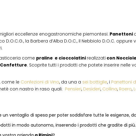
migliori eccellenze enogastronomiche piemontesi:
Panettoni
d
co D.O.C.G., la Barbera d’Alba D.O.C., il Nebbiolo D.O.C. oppure vi
i.
pasticceria come
praline e cioccolatini
realizzati
con Nocciol
Confetture
. Scoprite tutti i prodotti che potete inserire nelle
i, come le
Confezioni di Vino
, da una a
sei bottiglie
, i
Panettoni d
netè con nastro in raso quali:
Pensieri
,
Desideri
,
Collina
,
Roero
,
 un ventaglio di spesa per poter soddisfare tutte le esigenze, dal
dotti in modo autonomo, inserendo i prodotti che gradite di più.
a vostra azienda
a
Rimini
?