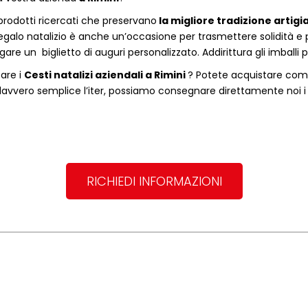
rodotti ricercati che preservano
la migliore tradizione artigi
egalo natalizio è anche un’occasione per trasmettere solidità e per 
are un biglietto di auguri personalizzato. Addirittura gli imballi
tare i
Cesti natalizi aziendali
a
Rimini
? Potete acquistare com
vvero semplice l’iter, possiamo consegnare direttamente noi i ce
RICHIEDI INFORMAZIONI