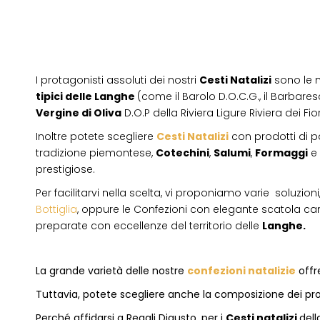
I protagonisti assoluti dei nostri
Cesti Natalizi
sono le 
tipici delle Langhe
(come il Barolo D.O.C.G., il Barbares
Vergine di Oliva
D.O.P della Riviera Ligure Riviera dei Fior
Inoltre potete scegliere
Cesti Natalizi
con prodotti di 
tradizione piemontese,
Cotechini
,
Salumi
,
Formaggi
e
prestigiose.
Per facilitarvi nella scelta, vi proponiamo varie soluzion
Bottiglia
, oppure le Confezioni con elegante scatola ca
preparate con eccellenze del territorio delle
Langhe.
La grande varietà delle nostre
confezioni natalizie
offre
Tuttavia, potete scegliere anche la composizione dei pro
Perché affidarsi a Regali Digusto, per i
Cesti natalizi
dell