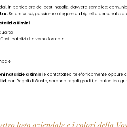
dali, in particolare dei cesti natalizi, davvero semplice: comunic
tro.
Se preferisci, possiamo allegare un biglietto personalizzato,
atalizi
a
Rimini
:
qualità
Cesti natalizi di diverso formato
endale
ni natalizie
a
Rimini
e contattateci telefonicamente oppure c
izi
, con Regali di Gusto, saranno regali graditi, di autentico gust
ostro logo aziendale e i colori della V