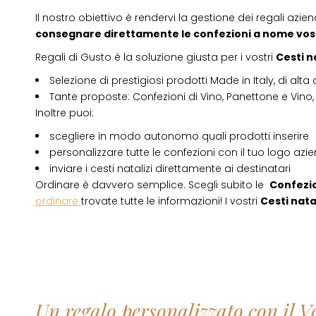
Il nostro obiettivo è rendervi la gestione dei regali azien
consegnare direttamente le confezioni a nome vos
Regali di Gusto è la soluzione giusta per i vostri
Cesti n
Selezione di prestigiosi prodotti Made in Italy, di alta 
Tante proposte: Confezioni di Vino, Panettone e Vino, 
Inoltre puoi:
scegliere in modo autonomo quali prodotti inserire
personalizzare tutte le confezioni con il tuo logo azi
inviare i cesti natalizi direttamente ai destinatari
Ordinare è davvero semplice. Scegli subito le
Confezio
ordinare
trovate tutte le informazioni! I vostri
Cesti natal
Un regalo personalizzato con il V