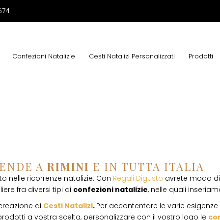
674
Confezioni Natalizie
Cesti Natalizi Personalizzati
Prodotti
IENDE A
RIMINI
E IN TUTTA ITALIA
 nelle ricorrenze natalizie. Con
Regali Digusto
avrete modo di 
ere fra diversi tipi di
confezioni natalizie
, nelle quali inseriamo
 creazione di
Cesti Natalizi
.
Per accontentare le varie esigenze d
rodotti a vostra scelta, personalizzare con il vostro logo le
con