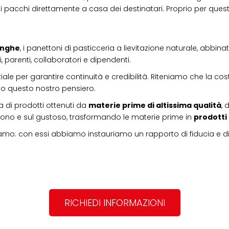
i pacchi direttamente a casa dei destinatari. Proprio per que
Langhe
, i panettoni di pasticceria a lievitazione naturale, abbin
, parenti, collaboratori e dipendenti.
iale per garantire continuità e credibilità. Riteniamo che la cos
tto questo nostro pensiero.
 di prodotti ottenuti da
materie prime di altissima qualità
, 
l buono e sul gustoso, trasformando le materie prime in
prodotti
amo: con essi abbiamo instauriamo un rapporto di fiducia e d
RICHIEDI INFORMAZIONI