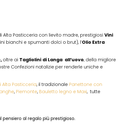
i Alta Pasticceria con lievito madre, prestigiosi
Vini
ni bianchi e spumanti dolci o brut), l’
Olio Extra
e,
oltre ai
Tagliolini
di Langa
all’uovo
, della migliore
 vostre Confezioni natalizie per renderle uniche e
i Alta Pasticceria
, il tradizionale
Panettone con
Langhe
,
Piemonte
,
Bauletto legno e Maxi
, tutte
 pensiero al regalo più prestigioso.