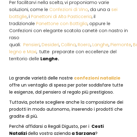
Per facilitarvi nella scelta, vi proponiamo varie
soluzioni, come le
Confezioni di Vino
, da una a
sei
bottiglie
, i
Panettoni di Alta Pasticceria
, il
tradizionale
Panettone con Bottiglia
, oppure le
Confezioni con elegante scatola canetè con nastro in
raso
quali:
Pensieri
,
Desideri
,
Collina
,
Roero
,
Langhe
,
Piemonte
,
B
legno e Maxi
, tutte preparate con eccellenze del
territorio delle
Langhe.
La grande varietà delle nostre
confezioni natalizie
offre un ventaglio di spesa per poter soddisfare tutte
le esigenze, dal pensiero al regalo più prestigioso.
Tuttavia, potete scegliere anche la composizione dei
prodotti in modo autonomo, inserendo i prodotti che
gradite di più.
Perché affidarsi a Regali Digusto, per i
Cesti
Natalizi
della vostra azienda
a
Sarzana
?