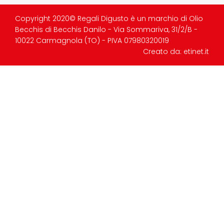
Copyright 2020© Regali Digusto è un marchio di Olio
Becchis di Becchis Danilo - Via Sommariva, 31/2/B -
10022 Carmagnola (TO) - PIVA 07980320019
Creato da:
etinet.it