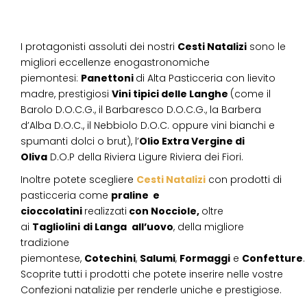
I protagonisti assoluti dei nostri
Cesti Natalizi
sono le
migliori eccellenze enogastronomiche
piemontesi:
Panettoni
di Alta Pasticceria con lievito
madre, prestigiosi
Vini tipici delle Langhe
(come il
Barolo D.O.C.G., il Barbaresco D.O.C.G., la Barbera
d’Alba D.O.C., il Nebbiolo D.O.C. oppure vini bianchi e
spumanti dolci o brut), l’
Olio Extra Vergine di
Oliva
D.O.P della Riviera Ligure Riviera dei Fiori.
Inoltre potete scegliere
Cesti Natalizi
con prodotti di
pasticceria come
praline e
cioccolatini
realizzati
con Nocciole,
oltre
ai
Tagliolini
di Langa
all’uovo
, della migliore
tradizione
piemontese,
Cotechini
,
Salumi
,
Formaggi
e
Confetture
.
Scoprite tutti i prodotti che potete inserire nelle vostre
Confezioni natalizie per renderle uniche e prestigiose.