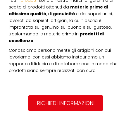
Tutti i
prodotti
sono a nostro marchio: garanzia di
scelta di prodotti ottenuti da
materie prime di
altissima qualità
, di
genuinità
e dai sapori unici,
lavorati da sapienti artigiani, la cui filosofia è
improntata, sul genuino, sul buono e sul gustoso,
trasformando le materie prime in
prodotti di
eccellenza
.
Conosciamo personalmente gli artigiani con cui
lavoriamo: con essi abbiamo instauriamo un
rapporto di fiducia e di collaborazione in modo che i
prodotti siano sempre realizzati con cura.
RICHIEDI INFORMAZIONI