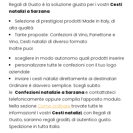
Regali di Gusto è la soluzione giusta per i vostri
Cesti
natalizi
a
Sarzana
:
Selezione di prestigiosi prodotti Made in Italy, di
alta qualità
Tante proposte: Confezioni di Vino, Panettone e
Vino, Cesti natalizi di diverso formato
Inoltre puoi:
scegliere in modo autonomo quali prodotti inserire
personalizzare tutte le confezioni con il tuo logo
aziendale
inviare i cesti natalizi direttamente ai destinatari
Ordinare è davvero semplice. Scegli subito
le
Confezioni natalizie
a
Sarzana
e contattateci
telefonicamente oppure compila l’apposito modulo.
Nella sezione
Come ordinare
trovate tutte le
informazioni! I vostri
Cesti natalizi
, con Regali di
Gusto, saranno regali graditi, di autentico gusto.
Spedizione in tutta Italia.