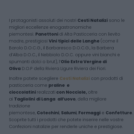
I protagonisti assoluti dei nostri
Cesti Natalizi
sono le
migliori eccellenze enogastronomiche
piemontesi:
Panettoni
di Alta Pasticceria con lievito
madre, prestigiosi
Vini tipici delle Langhe
(come il
Barolo D.O.C.G., il Barbaresco D.O.C.G., la Barbera
d’Alba D.O.C., il Nebbiolo D.O.C. oppure vini bianchi e
spumanti dolci o brut), l’
Olio Extra Vergine di
Oliva
D.O.P della Riviera Ligure Riviera dei Fiori.
Inoltre potete scegliere
Cesti Natalizi
con prodotti di
pasticceria come
praline e
cioccolatini
realizzati
con Nocciole,
oltre
ai
Tagliolini
di Langa
all’uovo
, della migliore
tradizione
piemontese,
Cotechini
,
Salumi
,
Formaggi
e
Confetture
.
Scoprite tutti i prodotti che potete inserire nelle vostre
Confezioni natalizie per renderle uniche e prestigiose.