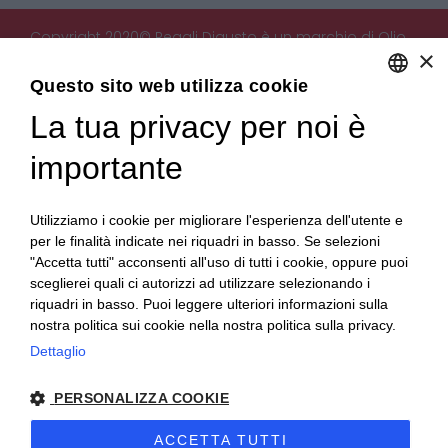
Copyright 2020© Regali Digusto è un marchio di Olio
×
Becchis di Becchis Danilo - Via Sommariva, 31/2/B -
10022 Carmagnola (TO) - PIVA 07980320019
Questo sito web utilizza cookie
Creato da:
etinet.it
La tua privacy per noi è
ENGLISH
ITALIAN
importante
Utilizziamo i cookie per migliorare l'esperienza dell'utente e
per le finalità indicate nei riquadri in basso. Se selezioni
"Accetta tutti" acconsenti all'uso di tutti i cookie, oppure puoi
sceglierei quali ci autorizzi ad utilizzare selezionando i
riquadri in basso. Puoi leggere ulteriori informazioni sulla
nostra politica sui cookie nella nostra politica sulla privacy.
Dettaglio
PERSONALIZZA COOKIE
ACCETTA TUTTI