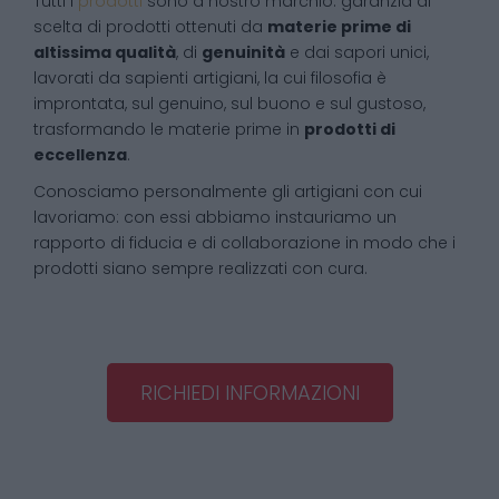
Tutti i
prodotti
sono a nostro marchio: garanzia di
scelta di prodotti ottenuti da
materie prime di
altissima qualità
, di
genuinità
e dai sapori unici,
lavorati da sapienti artigiani, la cui filosofia è
improntata, sul genuino, sul buono e sul gustoso,
trasformando le materie prime in
prodotti di
eccellenza
.
Conosciamo personalmente gli artigiani con cui
lavoriamo: con essi abbiamo instauriamo un
rapporto di fiducia e di collaborazione in modo che i
prodotti siano sempre realizzati con cura.
RICHIEDI INFORMAZIONI