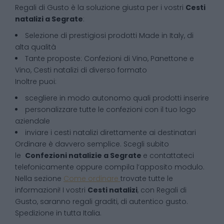
Regali di Gusto è la soluzione giusta per i vostri
Cesti
natalizi
a
Segrate
:
Selezione di prestigiosi prodotti Made in Italy, di
alta qualità
Tante proposte: Confezioni di Vino, Panettone e
Vino, Cesti natalizi di diverso formato
Inoltre puoi:
scegliere in modo autonomo quali prodotti inserire
personalizzare tutte le confezioni con il tuo logo
aziendale
inviare i cesti natalizi direttamente ai destinatari
Ordinare è davvero semplice. Scegli subito
le
Confezioni natalizie
a
Segrate
e contattateci
telefonicamente oppure compila l’apposito modulo.
Nella sezione
Come ordinare
trovate tutte le
informazioni! I vostri
Cesti natalizi
, con Regali di
Gusto, saranno regali graditi, di autentico gusto.
Spedizione in tutta Italia.