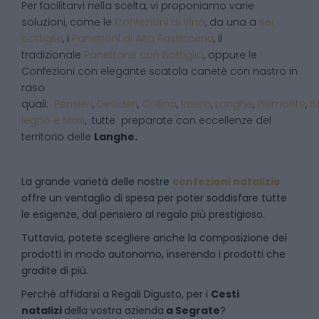
Per facilitarvi nella scelta, vi proponiamo varie
soluzioni, come le
Confezioni di Vino
, da una a
sei
bottiglie
, i
Panettoni di Alta Pasticceria
, il
tradizionale
Panettone con Bottiglia
, oppure le
Confezioni con elegante scatola canetè con nastro in
raso
quali:
Pensieri
,
Desideri
,
Collina
,
Roero
,
Langhe
,
Piemonte
,
B
legno e Maxi
, tutte preparate con eccellenze del
territorio delle
Langhe.
La grande varietà delle nostre
confezioni natalizie
offre un ventaglio di spesa per poter soddisfare tutte
le esigenze, dal pensiero al regalo più prestigioso.
Tuttavia, potete scegliere anche la composizione dei
prodotti in modo autonomo, inserendo i prodotti che
gradite di più.
Perché affidarsi a Regali Digusto, per i
Cesti
natalizi
della vostra azienda
a
Segrate
?