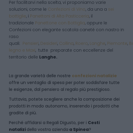
Per facilitarvi nella scelta, vi proponiamo varie
soluzioni, come le
Confezioni di Vino
, da una a
sei
bottiglie
, i
Panettoni di Alta Pasticceria
, il
tradizionale
Panettone con Bottiglia
, oppure le
Confezioni con elegante scatola canetè con nastro in
raso
quali:
Pensieri
,
Desideri
,
Collina
,
Roero
,
Langhe
,
Piemonte
,
B
legno e Maxi
, tutte preparate con eccellenze del
territorio delle
Langhe.
La grande varietà delle nostre
confezioni natalizie
offre un ventaglio di spesa per poter soddisfare tutte
le esigenze, dal pensiero al regalo più prestigioso.
Tuttavia, potete scegliere anche la composizione dei
prodotti in modo autonomo, inserendo i prodotti che
gradite di più.
Perché affidarsi a Regali Digusto, per i
Cesti
natalizi
della vostra azienda
a
Spinea
?