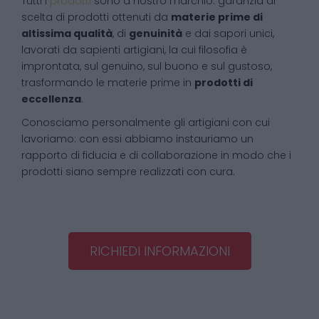
Tutti i
prodotti
sono a nostro marchio: garanzia di
scelta di prodotti ottenuti da
materie prime di
altissima qualità
, di
genuinità
e dai sapori unici,
lavorati da sapienti artigiani, la cui filosofia è
improntata, sul genuino, sul buono e sul gustoso,
trasformando le materie prime in
prodotti di
eccellenza
.
Conosciamo personalmente gli artigiani con cui
lavoriamo: con essi abbiamo instauriamo un
rapporto di fiducia e di collaborazione in modo che i
prodotti siano sempre realizzati con cura.
RICHIEDI INFORMAZIONI