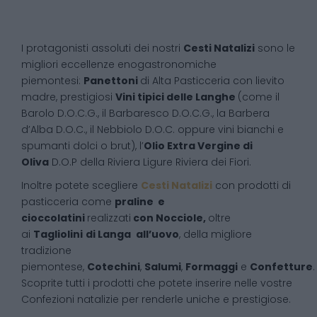
I protagonisti assoluti dei nostri
Cesti Natalizi
sono le
migliori eccellenze enogastronomiche
piemontesi:
Panettoni
di Alta Pasticceria con lievito
madre, prestigiosi
Vini tipici delle Langhe
(come il
Barolo D.O.C.G., il Barbaresco D.O.C.G., la Barbera
d’Alba D.O.C., il Nebbiolo D.O.C. oppure vini bianchi e
spumanti dolci o brut), l’
Olio Extra Vergine di
Oliva
D.O.P della Riviera Ligure Riviera dei Fiori.
Inoltre potete scegliere
Cesti Natalizi
con prodotti di
pasticceria come
praline e
cioccolatini
realizzati
con Nocciole,
oltre
ai
Tagliolini
di Langa
all’uovo
, della migliore
tradizione
piemontese,
Cotechini
,
Salumi
,
Formaggi
e
Confetture
.
Scoprite tutti i prodotti che potete inserire nelle vostre
Confezioni natalizie per renderle uniche e prestigiose.