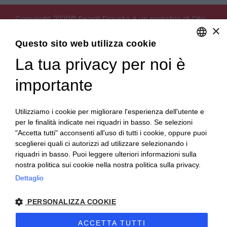
Copyright 2020© Regali Digusto è un marchio di Olio
×
Becchis di Becchis Danilo - Via Sommariva, 31/2/B -
10022 Carmagnola (TO) - PIVA 07980320019
Questo sito web utilizza cookie
Creato da:
etinet.it
La tua privacy per noi è
ENGLISH
ITALIAN
importante
Utilizziamo i cookie per migliorare l'esperienza dell'utente e
per le finalità indicate nei riquadri in basso. Se selezioni
"Accetta tutti" acconsenti all'uso di tutti i cookie, oppure puoi
sceglierei quali ci autorizzi ad utilizzare selezionando i
riquadri in basso. Puoi leggere ulteriori informazioni sulla
nostra politica sui cookie nella nostra politica sulla privacy.
Dettaglio
PERSONALIZZA COOKIE
ACCETTA TUTTI