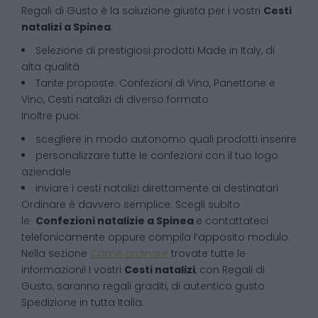
Regali di Gusto è la soluzione giusta per i vostri
Cesti
natalizi
a
Spinea
:
Selezione di prestigiosi prodotti Made in Italy, di
alta qualità
Tante proposte: Confezioni di Vino, Panettone e
Vino, Cesti natalizi di diverso formato
Inoltre puoi:
scegliere in modo autonomo quali prodotti inserire
personalizzare tutte le confezioni con il tuo logo
aziendale
inviare i cesti natalizi direttamente ai destinatari
Ordinare è davvero semplice. Scegli subito
le
Confezioni natalizie
a
Spinea
e contattateci
telefonicamente oppure compila l’apposito modulo.
Nella sezione
Come ordinare
trovate tutte le
informazioni! I vostri
Cesti natalizi
, con Regali di
Gusto, saranno regali graditi, di autentico gusto.
Spedizione in tutta Italia.