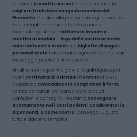
scegliere
prodotti ricercati
che preservano la
migliore tradizione enogastronomica del
Piemonte
: dal vino alla pasticceria, ogni elemento
è selezionato con cura. Il Natale è anche il
momento giusto per
rafforzare la vostra
identità aziendale
: il
logo della vostra azienda
, i
colori del vostro brand
e un
biglietto di auguri
personalizzato
trasformano ogni confezione in un
messaggio preciso e riconoscibile.
Un altro motivo per rivolgervi a Regali Digusto per i
vostri
cesti natalizi aziendali a Varese
? Potete
acquistare
comodamente compilando il form
:
verrete contattati per concordare prodotti,
confezioni e consegna. Possiamo
consegnare
direttamente noi i cesti a clienti, collaboratori e
dipendenti, a nome vostro
. Con Regali Digusto
tutto è davvero semplice.