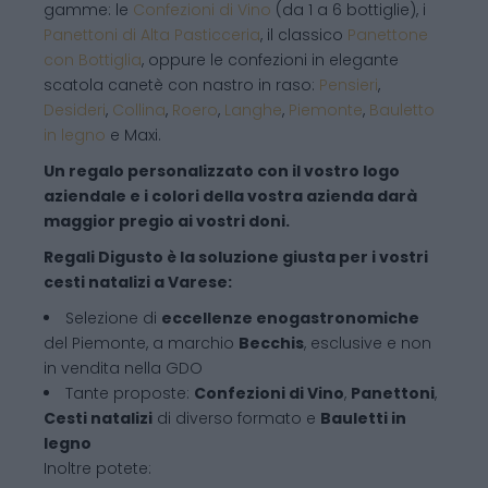
gamme: le
Confezioni di Vino
(da 1 a 6 bottiglie), i
Panettoni di Alta Pasticceria
, il classico
Panettone
con Bottiglia
, oppure le confezioni in elegante
scatola canetè con nastro in raso:
Pensieri
,
Desideri
,
Collina
,
Roero
,
Langhe
,
Piemonte
,
Bauletto
in legno
e Maxi.
Un regalo personalizzato con il vostro logo
aziendale e i colori della vostra azienda darà
maggior pregio ai vostri doni.
Regali Digusto è la soluzione giusta per i vostri
cesti natalizi a Varese:
Selezione di
eccellenze enogastronomiche
del Piemonte, a marchio
Becchis
, esclusive e non
in vendita nella GDO
Tante proposte:
Confezioni di Vino
,
Panettoni
,
Cesti natalizi
di diverso formato e
Bauletti in
legno
Inoltre potete: