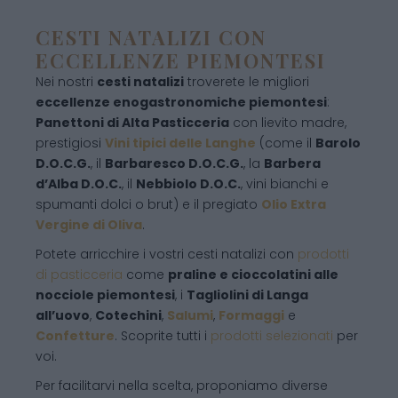
CESTI NATALIZI CON
ECCELLENZE PIEMONTESI
Nei nostri
cesti natalizi
troverete le migliori
eccellenze enogastronomiche piemontesi
:
Panettoni di Alta Pasticceria
con lievito madre,
prestigiosi
Vini tipici delle Langhe
(come il
Barolo
D.O.C.G.
, il
Barbaresco D.O.C.G.
, la
Barbera
d’Alba D.O.C.
, il
Nebbiolo D.O.C.
, vini bianchi e
spumanti dolci o brut) e il pregiato
Olio Extra
Vergine di Oliva
.
Potete arricchire i vostri cesti natalizi con
prodotti
di pasticceria
come
praline e cioccolatini alle
nocciole piemontesi
, i
Tagliolini di Langa
all’uovo
,
Cotechini
,
Salumi
,
Formaggi
e
Confetture
. Scoprite tutti i
prodotti selezionati
per
voi.
Per facilitarvi nella scelta, proponiamo diverse