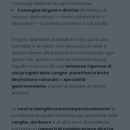
messaggi dedicati su ogni confezione
Consegna singola e diretta
all’indirizzo di
ciascun destinatario — clienti, collaboratori e
dipendenti — su Varese, provincia e tutta Italia
Il regalo aziendale di Natale è molto più di una
formalità: è un gesto che racconta chi siete e
quanto tenete alle persone con cui lavorate ogni
giorno. Per questo motivo le confezioni Regali
Digusto nascono da una
selezione rigorosa di
vini pregiati delle Langhe
,
panettoni a lenta
lievitazione naturale
e
specialità
gastronomiche
capaci di lasciare un segno
duraturo.
La
nostra famiglia seleziona personalmente
le
eccellenze enogastronomiche più autentiche delle
Langhe, del Roero
e di altre zone d’eccellenza.
Instauriamo
rapporti di collaborazione diretta