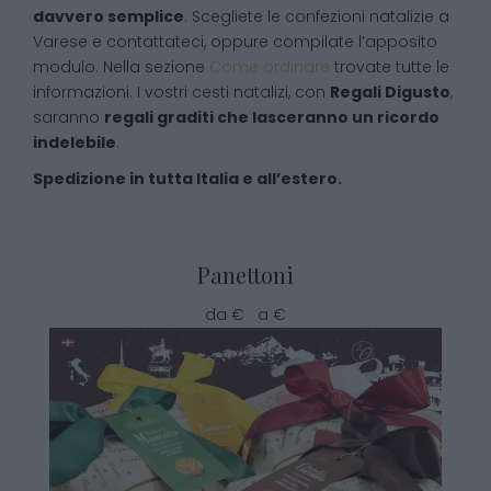
davvero semplice
. Scegliete le confezioni natalizie a
Varese e contattateci, oppure compilate l’apposito
modulo. Nella sezione
Come ordinare
trovate tutte le
informazioni. I vostri cesti natalizi, con
Regali Digusto
,
saranno
regali graditi che lasceranno un ricordo
indelebile
.
Spedizione in tutta Italia e all’estero.
Panettoni
da € a €