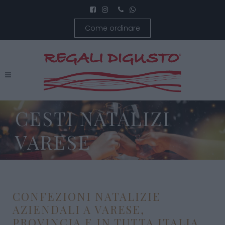
Come ordinare
CESTI NATALIZI
VARESE
CONFEZIONI NATALIZIE
AZIENDALI A VARESE,
PROVINCIA E IN TUTTA ITALIA