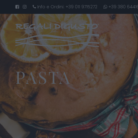
Info e Ordini:
+39 011 9715272
+39 380 6441
PASTA