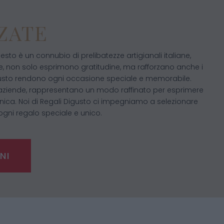
ZATE
esto è un connubio di prelibatezze artigianali italiane,
le, non solo esprimono gratitudine, ma rafforzano anche i
i Digusto rendono ogni occasione speciale e memorabile.
 le aziende, rappresentano un modo raffinato per esprimere
nica. Noi di Regali Digusto ci impegniamo a selezionare
ogni regalo speciale e unico.
NI