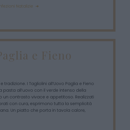
fezioni Natalizie ➜
Paglia e Fieno
 tradizione. I Tagliolini all’Uovo Paglia e Fieno
la pasta all’uovo con il verde intenso della
o un contrasto vivace e appetitoso. Realizzati
orati con cura, esprimono tutta la semplicità
iana. Un piatto che porta in tavola calore,