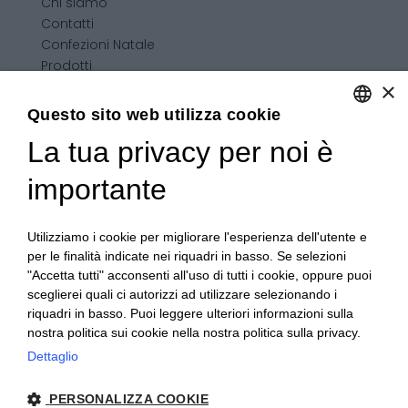
Chi siamo
Contatti
Confezioni Natale
Prodotti
×
Confezioni personalizzate
Condizioni generali di vendita
Questo sito web utilizza cookie
La tua privacy per noi è
ENGLISH
ITALIAN
importante
Utilizziamo i cookie per migliorare l'esperienza dell'utente e
per le finalità indicate nei riquadri in basso. Se selezioni
"Accetta tutti" acconsenti all'uso di tutti i cookie, oppure puoi
sceglierei quali ci autorizzi ad utilizzare selezionando i
riquadri in basso. Puoi leggere ulteriori informazioni sulla
nostra politica sui cookie nella nostra politica sulla privacy.
Dettaglio
PERSONALIZZA COOKIE