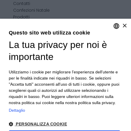
Contatti
Confezioni Natale
Prodotti
×
Confezioni personalizzate
Condizioni generali di vendita
Questo sito web utilizza cookie
La tua privacy per noi è
ENGLISH
ITALIAN
importante
Utilizziamo i cookie per migliorare l'esperienza dell'utente e
per le finalità indicate nei riquadri in basso. Se selezioni
"Accetta tutti" acconsenti all'uso di tutti i cookie, oppure puoi
sceglierei quali ci autorizzi ad utilizzare selezionando i
riquadri in basso. Puoi leggere ulteriori informazioni sulla
nostra politica sui cookie nella nostra politica sulla privacy.
Dettaglio
PERSONALIZZA COOKIE