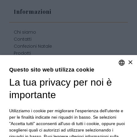
Informazioni
Chi siamo
Contatti
Confezioni Natale
Prodotti
×
Confezioni personalizzate
Condizioni generali di vendita
Questo sito web utilizza cookie
La tua privacy per noi è
ENGLISH
ITALIAN
importante
Utilizziamo i cookie per migliorare l'esperienza dell'utente e
per le finalità indicate nei riquadri in basso. Se selezioni
"Accetta tutti" acconsenti all'uso di tutti i cookie, oppure puoi
sceglierei quali ci autorizzi ad utilizzare selezionando i
riquadri in basso. Puoi leggere ulteriori informazioni sulla